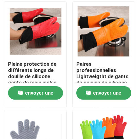
Pleine protection de
Paires
différents longs de
professionnelles
douille de silicone
Lightweigtht de gants
gants de main isolée
de cuisine de silicone
de four à micro-ondes
envoyer une
envoyer une
Accueil
demande
demande
A propos de nous
Contacts