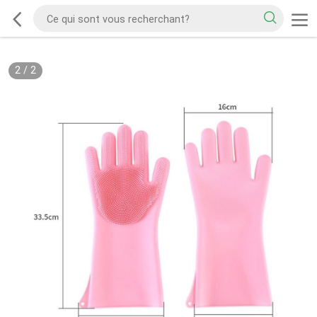
2
/
2