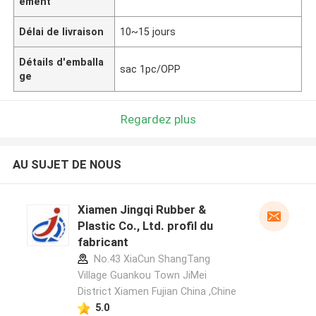
ement
Délai de livraison
10~15 jours
Détails d'emballa
sac 1pc/OPP
ge
Regardez plus
AU SUJET DE NOUS
Xiamen Jingqi Rubber &
Plastic Co., Ltd. profil du
fabricant
No.43 XiaCun ShangTang
Village Guankou Town JiMei
District Xiamen Fujian China ,Chine
5.0