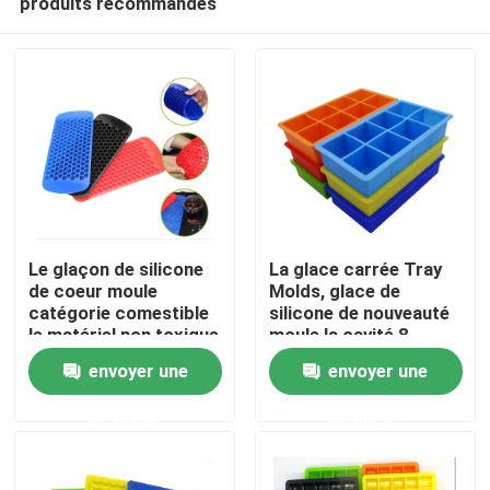
produits recommandés
Le glaçon de silicone
La glace carrée Tray
de coeur moule
Molds, glace de
catégorie comestible
silicone de nouveauté
le matériel non toxique
moule la cavité 8
Accueil
écologique
empilable
envoyer une
envoyer une
A propos de nous
demande
demande
Contacts