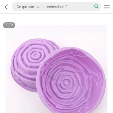
2
/
2