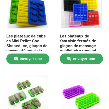
Produits
Formez le moule de silicone
Les plateaux de cube
Les plateaux de
en Mini Pellet Cool
fantaisie fermés de
Moules de silicone de glaçon
Shaped Ice, glaçon de
glaçon de message
nouveauté moule le
publicitaire rendent
style multi
compacts avec la
envoyer une
envoyer une
Moules de silicone de gâteau
capacité élevée saine
de couvercle
demande
demande
Moules de silicone de chocolat
Moules de silicone de boule de glace
Gants de main de silicone