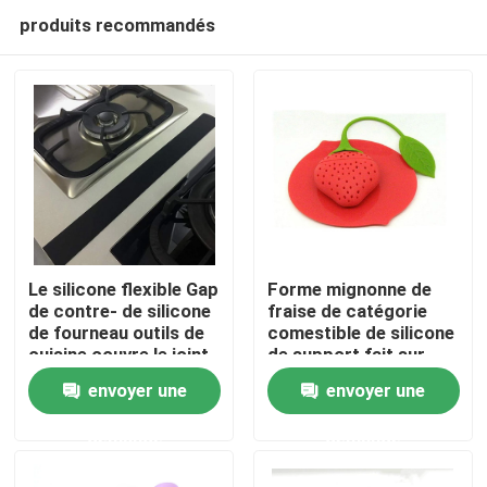
produits recommandés
Le silicone flexible Gap
Forme mignonne de
de contre- de silicone
fraise de catégorie
de fourneau outils de
comestible de silicone
Maison
cuisine couvre le joint
de support fait sur
Gap
commande de sachet
envoyer une
envoyer une
à thé
Produits
demande
demande
À propos de nous