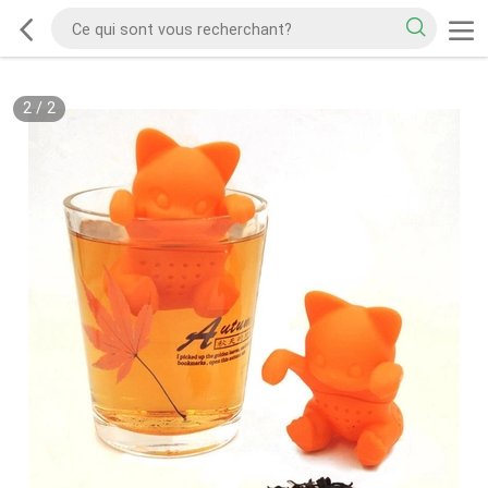
2
/
2