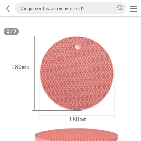
2
/
3