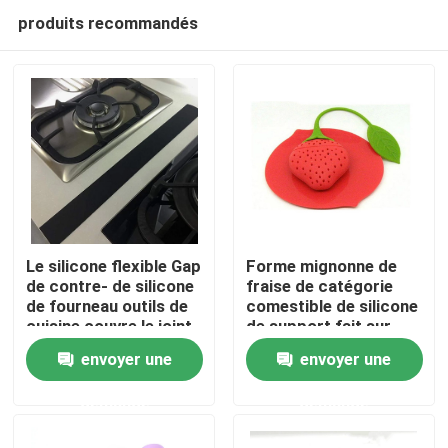
produits recommandés
Le silicone flexible Gap
Forme mignonne de
de contre- de silicone
fraise de catégorie
de fourneau outils de
comestible de silicone
Maison
cuisine couvre le joint
de support fait sur
Gap
commande de sachet
envoyer une
envoyer une
à thé
Produits
demande
demande
À propos de nous