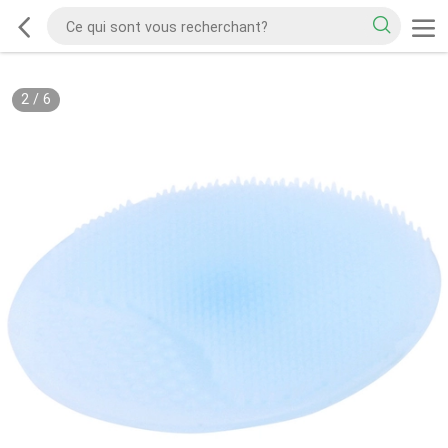
2
/
6