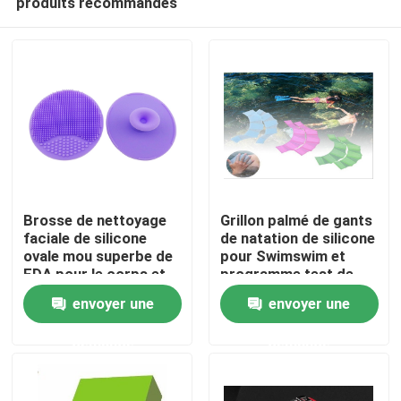
produits recommandés
Brosse de nettoyage
Grillon palmé de gants
faciale de silicone
de natation de silicone
ovale mou superbe de
pour Swimswim et
FDA pour le corps et
programme test de
Maison
le visage
natation
envoyer une
envoyer une
Produits
demande
demande
À propos de nous