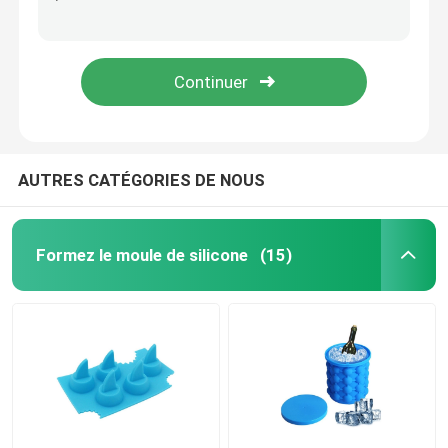
Les plateaux de fantaisie fermés de glaçon de message publicitaire rendent compacts avec la capacité élevée saine de couvercle
Biens de conception de sucette de couleurs des moules 6 de glaçon de silicone de couleur de Camo
Moules de silicone de chocolat
La glace carrée Tray Molds, glace de silicone de nouveauté moule la cavité 8 empilable
Les mini moules de boule de glace de silicone de Diy ont placé le diamètre de la forme ronde 5.6CM pour des boissons
Moules de silicone de boule de glace
Gants de main de silicone
AUTRES CATÉGORIES DE NOUS
Bouteille d'emballage de voyage de silicone
Formez le moule de silicone
(15)
Spatule de cuillère de silicone
Outils de cuisine de silicone
Produit d'enfants de silicone