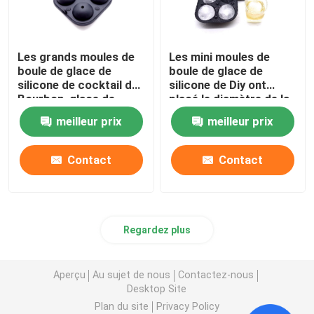
Les grands moules de
Les mini moules de
boule de glace de
boule de glace de
silicone de cocktail de
silicone de Diy ont
Bourbon, glace de
placé le diamètre de la
sphère moule la cavité
forme ronde 5.6CM
meilleur prix
meilleur prix
4
pour des boissons
Contact
Contact
Regardez plus
Aperçu
Au sujet de nous
Contactez-nous
Desktop Site
Plan du site
Privacy Policy