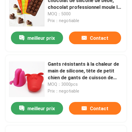
chocolat de silicone de bébé,
chocolat professionnel moule la
catégorie comestible
MOQ：5000
Prix：negotiable
meilleur prix
Contact
Gants résistants à la chaleur de
main de silicone, tête de petit
chien de gants de cuisson de
silicone formée
MOQ：3000pcs
Prix：negotiable
meilleur prix
Contact