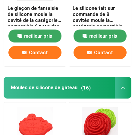
Le glaçon de fantaisie
Le silicone fait sur
de silicone moule la
commande de 8
cavité de la catégorie
cavités moule la
comestible 6 pour des
catégorie comestible,
cocktails
grain de café de moule
meilleur prix
meilleur prix
de glaçon formé
Contact
Contact
Moules de silicone de gâteau
(16)