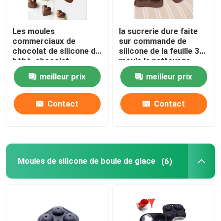
Les moules
la sucrerie dure faite
commerciaux de
sur commande de
chocolat de silicone de
silicone de la feuille 3d
bébé, chocolat
moule le nettoyage
professionnel moule la
facile léger de 8
meilleur prix
meilleur prix
catégorie comestible
cavités
Contact
Contact
Moules de silicone de boule de glace
(6)