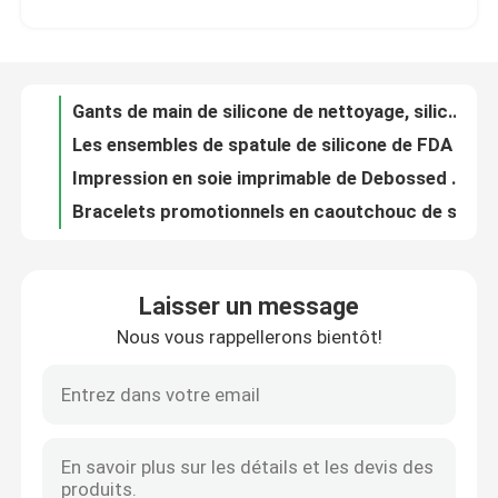
Les ensembles de spatule de silicone de FDA avec le patone fait sur commande de poignée en plastique colorent disponible
Impression en soie imprimable de Debossed de silicone en caoutchouc de logo en vrac de bracelets
Visite d'usine
Bracelets promotionnels en caoutchouc de silicone, bracelets faits sur commande de silicone colorés
Imprimable fort de logo de spatule de silicone de Kitchenaid adapté aux besoins du client par appartement coloré
Contrôle de qualité
Le glaçon de silicone de réfrigérateur de boule moule le coffre-fort de lave-vaisselle de libération rapide
Plateau spécial unique de glaçon de cocktail, large échelle de plateau de glace de cocktail
Contactez-nous
Moules de bloc de glace de silicone de glace à l'eau d'été, plateaux empilables pp de glaçon matériels
Forme de boule de sphère de bouteille d'emballage de voyage de silicone de la ligne aérienne 100ml de beauté
Demandez une citation
Bouteille libre mignonne vide d'emballage de voyage de silicone de Bpa avec le trou de crochet
Laisser un message
L'avion léger de mini de fuite de preuve de silicone de voyage d'emballage pots de bouteille portent
Nous vous rappellerons bientôt!
Formez le moule de silicone
La bouteille rechargeable d'emballage de voyage de silicone de lotion, article de toilette de silicone met des biens en bouteille
Les plateaux de cube en Mini Pellet Cool Shaped Ice, glaçon de nouveauté moule le style multi
Le glaçon de silicone de DIY moule l'homme de neige forment non la pollution mignonne de petite taille
Moules de silicone de glaçon
Couleur verte de Mini Ice Cube Tray Yellow de silicone de nid d'abeilles d'hexagone
Moules de glaçon de silicone de boule, place personnalisée de plateaux de glaçon grande
Moules de silicone de gâteau