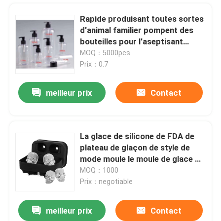
Rapide produisant toutes sortes
d'animal familier pompent des
bouteilles pour l'aseptisant
180ML - 500ML de main
MOQ：5000pcs
Prix：0.7
meilleur prix
Contact
La glace de silicone de FDA de
plateau de glaçon de style de
Maison
mode moule le moule de glace de
crâne
MOQ：1000
Prix：negotiable
Produits
meilleur prix
Contact
Gants de main de silicone de nettoyage, silicone faisant cuire des gants imperméables pour la blanchisserie
À propos de nous