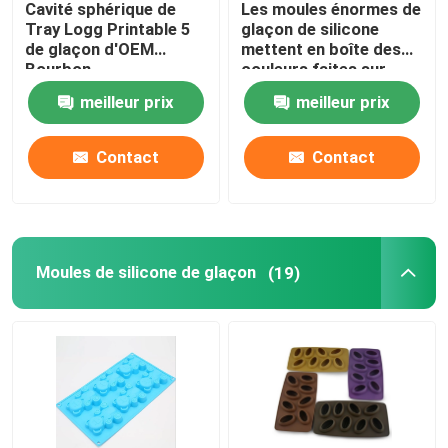
Cavité sphérique de
Les moules énormes de
Tray Logg Printable 5
glaçon de silicone
Bracelets en caoutchouc de silicone
de glaçon d'OEM
mettent en boîte des
Bourbon
couleurs faites sur
personnalisable
commande de Bucke
meilleur prix
meilleur prix
pour le vin de
refroidissement
Contact
Contact
Moules de silicone de glaçon
(19)