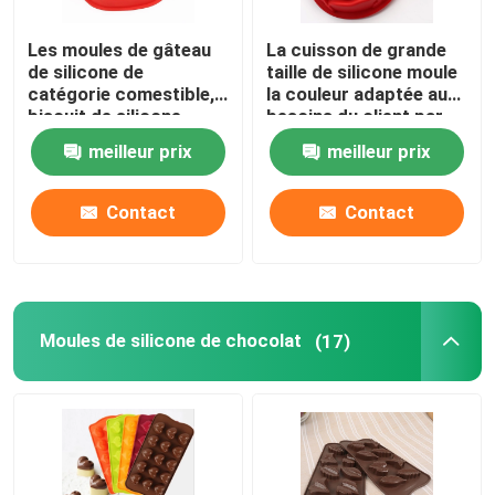
Les moules de gâteau
La cuisson de grande
de silicone de
taille de silicone moule
catégorie comestible,
la couleur adaptée aux
biscuit de silicone
besoins du client par
moule le bateau de
fleur de Rose
meilleur prix
meilleur prix
pirate formé
Contact
Contact
Moules de silicone de chocolat
(17)